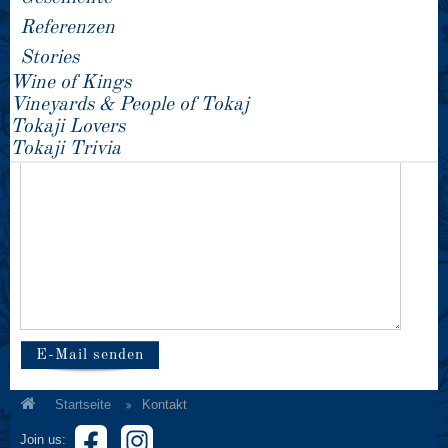
E-Mail
*
Referenzen
Stories
Wine of Kings
Betreff
*
Vineyards & People of Tokaj
Tokaji Lovers
Tokaji Trivia
Nachricht
*
E-Mail senden
Startseite
Kontakt
Join us: