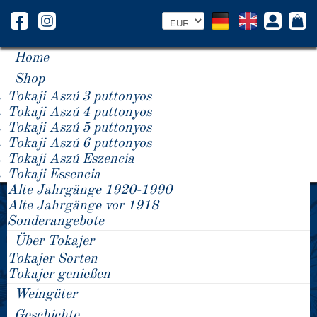
Home
Shop
Tokaji Aszú 3 puttonyos
Tokaji Aszú 4 puttonyos
Tokaji Aszú 5 puttonyos
Tokaji Aszú 6 puttonyos
Tokaji Aszú Eszencia
Tokaji Essencia
Alte Jahrgänge 1920-1990
Jörg Matzdorff
Alte Jahrgänge vor 1918
Habichtweg 7
Sonderangebote
51429 Bergisch Gladbach
Deutschland
Über Tokajer
+49 151 14738383
Tokajer Sorten
info@tokajneum.com
Tokajer genießen
Name
*
Weingüter
Geschichte